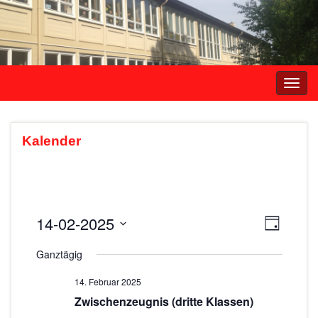
Navi
umsc
Kalender
14-02-2025
A
V
T
e
a
D
n
Ganztägig
g
r
a
s
t
a
14. Februar 2025
i
u
n
Zwischenzeugnis (dritte Klassen)
m