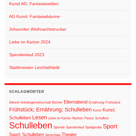
Kunst AG: Fantasiewelten
AG Kunst: Fantasiebäume
Johanniter Weihnachtstrucker
Liebe im Karton 2024
Spendenlauf 2023
Stadtmeister Leichtathletik
SCHLAGWÖRTER
Elternabend
Advent
Arbeitsgemeinschaft
Bücher
Ernährung
Frühstück
Frühstück; Ernährung; Schulleben
Kunst;
Kunst
Lesen
Schulleben
Liebe im Karton
Mythen
Pause
Schulfest
Schulleben
Sport
Spende
Spendenlauf
Spielgeräte
Sport; Schulleben
Theater
Sprechtag