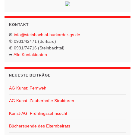
n
o
-
N
n
KONTAKT
a
v
✉
info@steinbachtal-burkarder-gs.de
✆ 0931/42471 (Burkard)
i
✆ 0931/74716 (Steinbachtal)
g
➦
Alle Kontaktdaten
a
t
NEUESTE BEITRÄGE
i
o
AG Kunst: Fernweh
n
AG Kunst: Zauberhafte Strukturen
Kunst-AG: Frühlingssehnsucht
Bücherspende des Elternbeirats