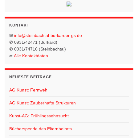
A
a
n
v
s
i
KONTAKT
i
g
c
✉
info@steinbachtal-burkarder-gs.de
✆ 0931/42471 (Burkard)
h
a
✆ 0931/74716 (Steinbachtal)
t
➦
Alle Kontaktdaten
t
e
i
n
o
NEUESTE BEITRÄGE
-
N
n
AG Kunst: Fernweh
a
AG Kunst: Zauberhafte Strukturen
v
i
Kunst-AG: Frühlingssehnsucht
g
Bücherspende des Elternbeirats
a