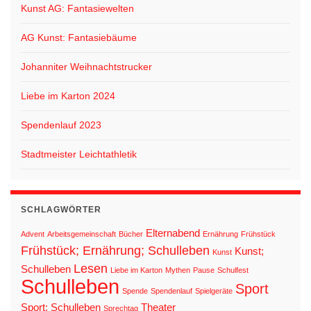
t
Kunst AG: Fantasiewelten
i
AG Kunst: Fantasiebäume
o
n
Johanniter Weihnachtstrucker
Liebe im Karton 2024
Spendenlauf 2023
Stadtmeister Leichtathletik
SCHLAGWÖRTER
Elternabend
Advent
Arbeitsgemeinschaft
Bücher
Ernährung
Frühstück
Frühstück; Ernährung; Schulleben
Kunst;
Kunst
Lesen
Schulleben
Liebe im Karton
Mythen
Pause
Schulfest
Schulleben
Sport
Spende
Spendenlauf
Spielgeräte
Sport; Schulleben
Theater
Sprechtag