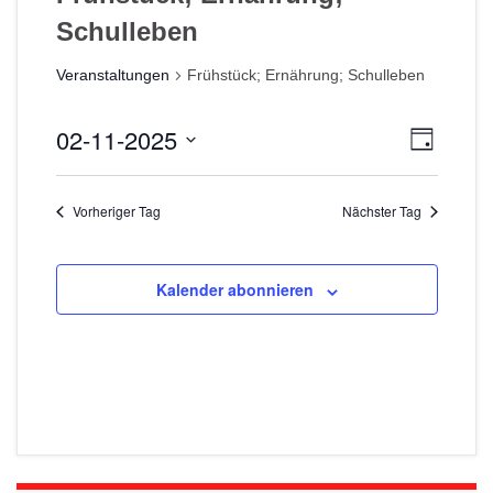
Schulleben
Veranstaltungen
Frühstück; Ernährung; Schulleben
02-11-2025
A
V
T
e
a
D
n
g
r
a
s
Vorheriger Tag
Nächster Tag
t
a
i
u
n
m
c
s
Kalender abonnieren
w
t
h
ä
a
h
t
l
l
e
e
t
n
n
u
.
-
n