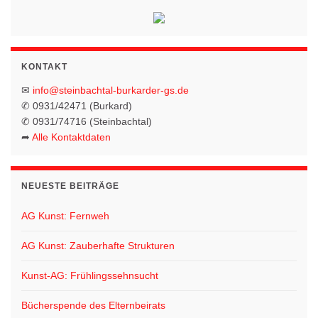
g
N
A
a
n
v
s
KONTAKT
i
i
✉
info@steinbachtal-burkarder-gs.de
g
c
✆ 0931/42471 (Burkard)
✆ 0931/74716 (Steinbachtal)
h
a
➦
Alle Kontaktdaten
t
t
e
i
n
NEUESTE BEITRÄGE
o
-
AG Kunst: Fernweh
N
n
a
AG Kunst: Zauberhafte Strukturen
v
Kunst-AG: Frühlingssehnsucht
i
g
Bücherspende des Elternbeirats