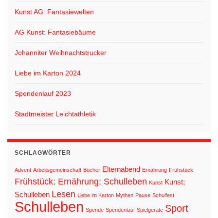
a
Kunst AG: Fantasiewelten
t
i
AG Kunst: Fantasiebäume
o
Johanniter Weihnachtstrucker
n
Liebe im Karton 2024
Spendenlauf 2023
Stadtmeister Leichtathletik
SCHLAGWÖRTER
Elternabend
Advent
Arbeitsgemeinschaft
Bücher
Ernährung
Frühstück
Frühstück; Ernährung; Schulleben
Kunst;
Kunst
Lesen
Schulleben
Liebe im Karton
Mythen
Pause
Schulfest
Schulleben
Sport
Spende
Spendenlauf
Spielgeräte