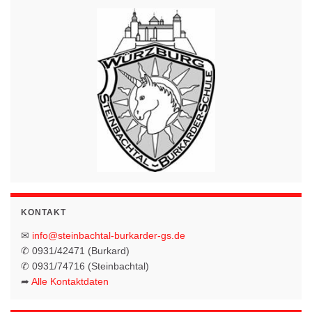
g
N
A
a
n
v
s
i
i
g
c
h
a
t
t
e
i
n
o
-
KONTAKT
N
n
✉
info@steinbachtal-burkarder-gs.de
a
✆ 0931/42471 (Burkard)
v
✆ 0931/74716 (Steinbachtal)
i
➦
Alle Kontaktdaten
g