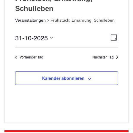
Schulleben
Veranstaltungen
Frühstück; Ernährung; Schulleben
31-10-2025
A
V
T
e
a
D
n
g
r
a
s
Vorheriger Tag
Nächster Tag
t
a
i
u
n
m
c
s
Kalender abonnieren
w
t
h
ä
a
h
t
l
l
e
e
t
n
n
u
.
-
n