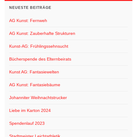
a
NEUESTE BEITRÄGE
t
i
AG Kunst: Fernweh
o
AG Kunst: Zauberhafte Strukturen
n
Kunst-AG: Frühlingssehnsucht
Bücherspende des Elternbeirats
Kunst AG: Fantasiewelten
AG Kunst: Fantasiebäume
Johanniter Weihnachtstrucker
Liebe im Karton 2024
Spendenlauf 2023
Stadtmeister Leichtathletik