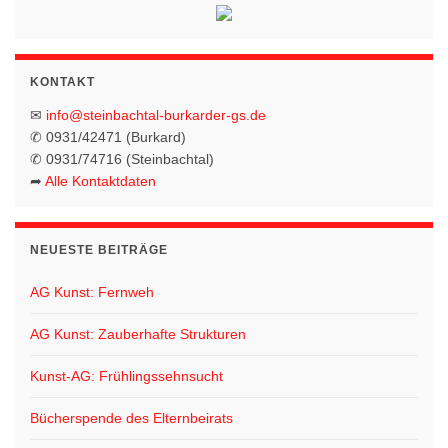
h
a
t
t
e
KONTAKT
i
n
✉
info@steinbachtal-burkarder-gs.de
o
-
✆ 0931/42471 (Burkard)
✆ 0931/74716 (Steinbachtal)
N
n
➦
Alle Kontaktdaten
a
v
i
NEUESTE BEITRÄGE
g
AG Kunst: Fernweh
a
t
AG Kunst: Zauberhafte Strukturen
i
Kunst-AG: Frühlingssehnsucht
o
n
Bücherspende des Elternbeirats