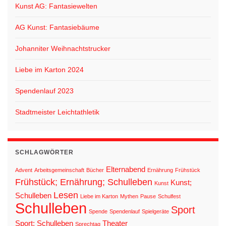
Kunst AG: Fantasiewelten
AG Kunst: Fantasiebäume
Johanniter Weihnachtstrucker
Liebe im Karton 2024
Spendenlauf 2023
Stadtmeister Leichtathletik
SCHLAGWÖRTER
Elternabend
Advent
Arbeitsgemeinschaft
Bücher
Ernährung
Frühstück
Frühstück; Ernährung; Schulleben
Kunst;
Kunst
Lesen
Schulleben
Liebe im Karton
Mythen
Pause
Schulfest
Schulleben
Sport
Spende
Spendenlauf
Spielgeräte
Sport; Schulleben
Theater
Sprechtag