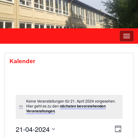
Navi
umsc
Kalender
Keine Veranstaltungen für 21. April 2024 vorgesehen.
Hier geht es zu den
nächsten bevorstehenden
Veranstaltungen
.
21-04-2024
A
V
T
e
a
D