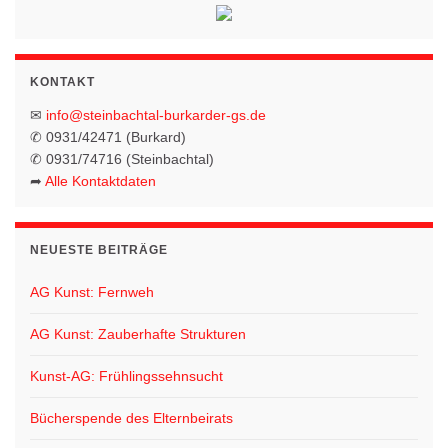
h
a
t
t
e
KONTAKT
i
n
✉
info@steinbachtal-burkarder-gs.de
o
-
✆ 0931/42471 (Burkard)
✆ 0931/74716 (Steinbachtal)
N
n
➦
Alle Kontaktdaten
a
v
i
NEUESTE BEITRÄGE
g
AG Kunst: Fernweh
a
t
AG Kunst: Zauberhafte Strukturen
i
Kunst-AG: Frühlingssehnsucht
o
n
Bücherspende des Elternbeirats