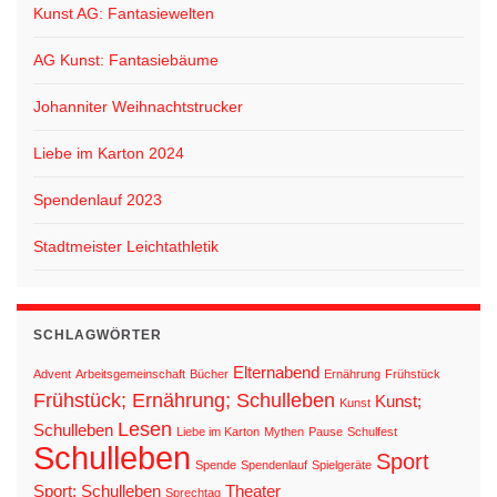
Kunst AG: Fantasiewelten
AG Kunst: Fantasiebäume
Johanniter Weihnachtstrucker
Liebe im Karton 2024
Spendenlauf 2023
Stadtmeister Leichtathletik
SCHLAGWÖRTER
Elternabend
Advent
Arbeitsgemeinschaft
Bücher
Ernährung
Frühstück
Frühstück; Ernährung; Schulleben
Kunst;
Kunst
Lesen
Schulleben
Liebe im Karton
Mythen
Pause
Schulfest
Schulleben
Sport
Spende
Spendenlauf
Spielgeräte
Sport; Schulleben
Theater
Sprechtag