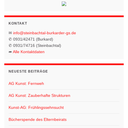
n
o
-
N
n
KONTAKT
a
v
✉
info@steinbachtal-burkarder-gs.de
✆ 0931/42471 (Burkard)
i
✆ 0931/74716 (Steinbachtal)
g
➦
Alle Kontaktdaten
a
t
NEUESTE BEITRÄGE
i
o
AG Kunst: Fernweh
n
AG Kunst: Zauberhafte Strukturen
Kunst-AG: Frühlingssehnsucht
Bücherspende des Elternbeirats