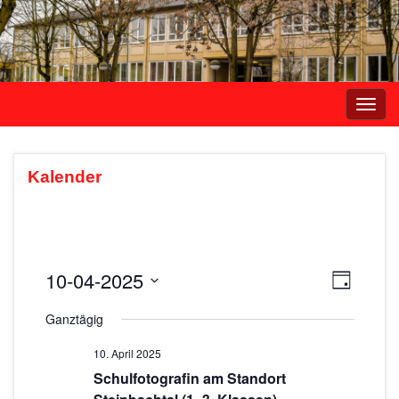
Navi
umsc
Kalender
10-04-2025
A
V
T
e
a
D
n
Ganztägig
g
r
a
s
t
a
10. April 2025
i
u
n
Schulfotografin am Standort
m