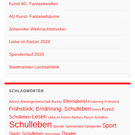
Kunst AG: Fantasiewelten
AG Kunst: Fantasiebäume
Johanniter Weihnachtstrucker
Liebe im Karton 2024
Spendenlauf 2023
Stadtmeister Leichtathletik
SCHLAGWÖRTER
Elternabend
Advent
Arbeitsgemeinschaft
Bücher
Ernährung
Frühstück
Frühstück; Ernährung; Schulleben
Kunst;
Kunst
Lesen
Schulleben
Liebe im Karton
Mythen
Pause
Schulfest
Schulleben
Sport
Spende
Spendenlauf
Spielgeräte
Sport; Schulleben
Theater
Sprechtag