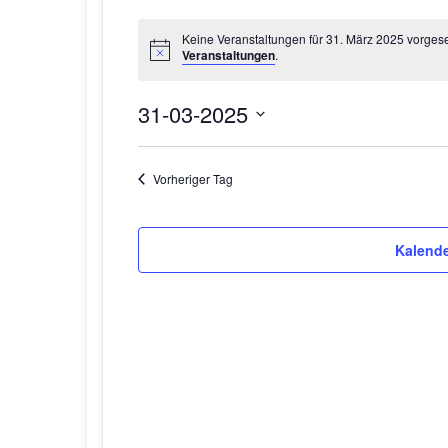
Keine Veranstaltungen für 31. März 2025 vorges
Veranstaltungen
.
31-03-2025
D
a
Vorheriger Tag
t
u
m
Kalende
w
ä
h
l
e
n
.