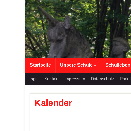
Startseite
Unsere Schule
Schullebe
Login
Kontakt
Impressum
Datenschutz
Prakt
Kalender