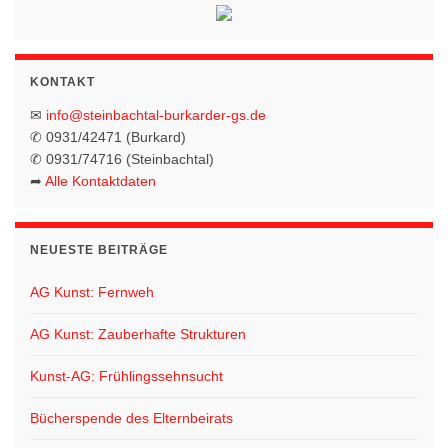
h
a
t
t
e
KONTAKT
i
n
✉
info@steinbachtal-burkarder-gs.de
o
-
✆ 0931/42471 (Burkard)
✆ 0931/74716 (Steinbachtal)
N
n
➦
Alle Kontaktdaten
a
v
i
NEUESTE BEITRÄGE
g
AG Kunst: Fernweh
a
t
AG Kunst: Zauberhafte Strukturen
i
Kunst-AG: Frühlingssehnsucht
o
n
Bücherspende des Elternbeirats