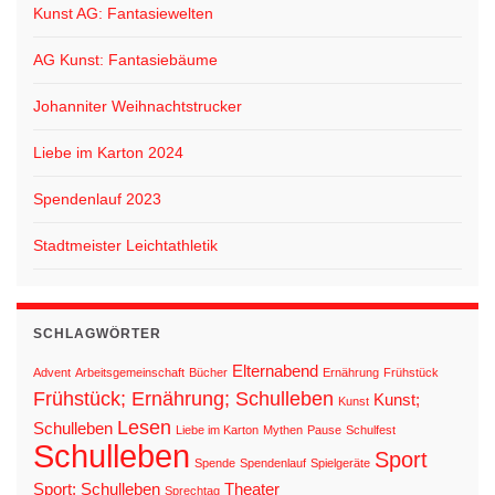
Kunst AG: Fantasiewelten
AG Kunst: Fantasiebäume
Johanniter Weihnachtstrucker
Liebe im Karton 2024
Spendenlauf 2023
Stadtmeister Leichtathletik
SCHLAGWÖRTER
Elternabend
Advent
Arbeitsgemeinschaft
Bücher
Ernährung
Frühstück
Frühstück; Ernährung; Schulleben
Kunst;
Kunst
Lesen
Schulleben
Liebe im Karton
Mythen
Pause
Schulfest
Schulleben
Sport
Spende
Spendenlauf
Spielgeräte
Sport; Schulleben
Theater
Sprechtag