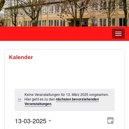
Navi
umsc
Kalender
Keine Veranstaltungen für 13. März 2025 vorgesehen.
Hier geht es zu den
nächsten bevorstehenden
Veranstaltungen
.
13-03-2025
A
V
T
e
a
D