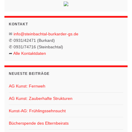
n
o
-
N
n
KONTAKT
a
v
✉
info@steinbachtal-burkarder-gs.de
✆ 0931/42471 (Burkard)
i
✆ 0931/74716 (Steinbachtal)
g
➦
Alle Kontaktdaten
a
t
NEUESTE BEITRÄGE
i
o
AG Kunst: Fernweh
n
AG Kunst: Zauberhafte Strukturen
Kunst-AG: Frühlingssehnsucht
Bücherspende des Elternbeirats