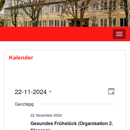
Navi
umsc
Kalender
22-11-2024
A
V
T
e
a
D
n
Ganztägig
g
r
a
s
t
a
22. November 2024
i
u
n
Gesundes Frühstück (Organisation 2.
m