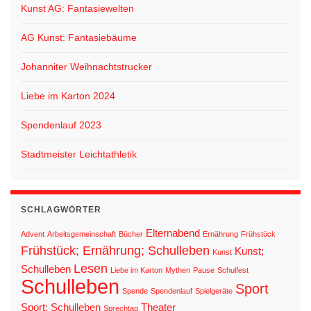
Kunst AG: Fantasiewelten
AG Kunst: Fantasiebäume
Johanniter Weihnachtstrucker
Liebe im Karton 2024
Spendenlauf 2023
Stadtmeister Leichtathletik
SCHLAGWÖRTER
Elternabend
Advent
Arbeitsgemeinschaft
Bücher
Ernährung
Frühstück
Frühstück; Ernährung; Schulleben
Kunst;
Kunst
Lesen
Schulleben
Liebe im Karton
Mythen
Pause
Schulfest
Schulleben
Sport
Spende
Spendenlauf
Spielgeräte
Sport; Schulleben
Theater
Sprechtag