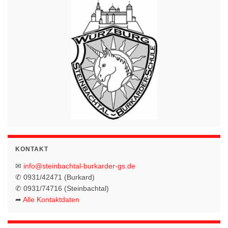
h
a
t
t
e
i
n
o
-
N
n
a
v
i
g
KONTAKT
a
✉
info@steinbachtal-burkarder-gs.de
t
✆ 0931/42471 (Burkard)
i
✆ 0931/74716 (Steinbachtal)
o
➦
Alle Kontaktdaten
n