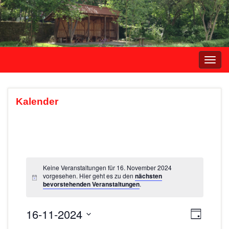
Navi
umsc
Kalender
Keine Veranstaltungen für 16. November 2024
vorgesehen. Hier geht es zu den
nächsten
bevorstehenden Veranstaltungen
.
16-11-2024
A
V
T
e
a
D