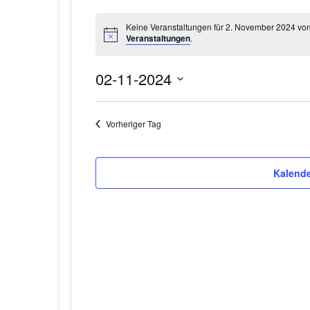
Keine Veranstaltungen für 2. November 2024 vor
Veranstaltungen
.
02-11-2024
D
a
Vorheriger Tag
t
u
m
Kalende
w
ä
h
l
e
n
.