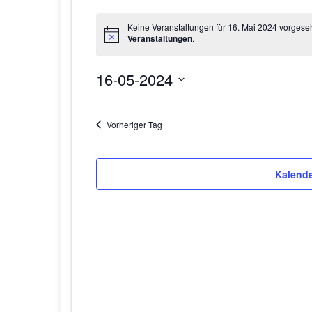
Keine Veranstaltungen für 16. Mai 2024 vorgese
Veranstaltungen
.
16-05-2024
D
a
Vorheriger Tag
t
u
m
Kalende
w
ä
h
l
e
n
.