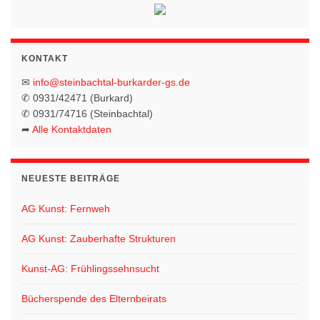
n
o
-
N
n
KONTAKT
a
v
✉
info@steinbachtal-burkarder-gs.de
✆ 0931/42471 (Burkard)
i
✆ 0931/74716 (Steinbachtal)
g
➦
Alle Kontaktdaten
a
t
NEUESTE BEITRÄGE
i
o
AG Kunst: Fernweh
n
AG Kunst: Zauberhafte Strukturen
Kunst-AG: Frühlingssehnsucht
Bücherspende des Elternbeirats