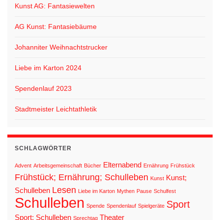
Kunst AG: Fantasiewelten
AG Kunst: Fantasiebäume
Johanniter Weihnachtstrucker
Liebe im Karton 2024
Spendenlauf 2023
Stadtmeister Leichtathletik
SCHLAGWÖRTER
Elternabend
Advent
Arbeitsgemeinschaft
Bücher
Ernährung
Frühstück
Frühstück; Ernährung; Schulleben
Kunst;
Kunst
Lesen
Schulleben
Liebe im Karton
Mythen
Pause
Schulfest
Schulleben
Sport
Spende
Spendenlauf
Spielgeräte
Sport; Schulleben
Theater
Sprechtag