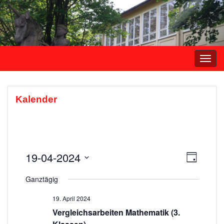
Navi
umsc
Kalender
19-04-2024
A
V
T
e
a
D
n
Ganztägig
g
r
a
s
t
a
19. April 2024
i
u
n
Vergleichsarbeiten Mathematik (3.
m